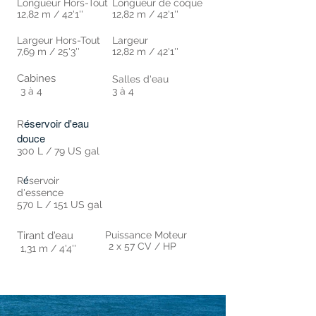
Longueur Hors-Tout
Longueur de coque
12,82 m / 42'1''
12,82 m / 42'1''
Largeur Hors-Tout
Largeur
7,69 m / 25'3''
12,82 m / 42'1''
Cabines
Salles d'eau
3 à 4
3 à 4
éservoir d'eau
R
douce
300 L / 79 US gal
é
R
servoir
d'essence
570 L / 151 US gal
Tirant d'eau
Puissance Moteur
2 x 57 CV / HP
1,31 m / 4'4''