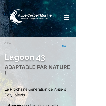
< Back
New
Lagoon 43
ADAPTABLE PAR NATURE
!
La Prochaine Génération de Voiliers 
Polyvalents
Le
 Lagoon 43
 est la toute nouvelle 