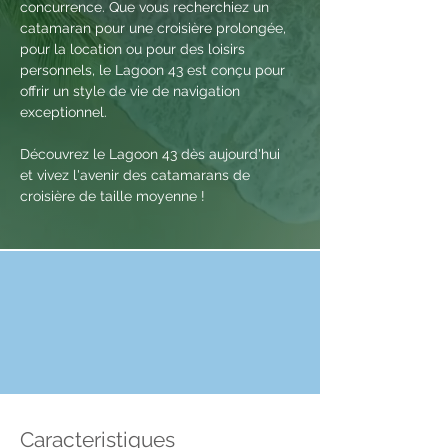
concurrence. Que vous recherchiez un 
catamaran pour une croisière prolongée, 
pour la location ou pour des loisirs 
personnels, le Lagoon 43 est conçu pour 
offrir un style de vie de navigation 
exceptionnel.
Découvrez le Lagoon 43 dès aujourd'hui 
et vivez l'avenir des catamarans de 
croisière de taille moyenne !
Caract
eristiques