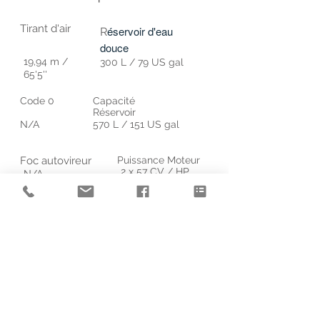
Tirant d'air
éservoir d'eau
R
douce
19,94 m /
300 L / 79 US gal
65'5''
Code 0
Capacité
Réservoir
N/A
570 L / 151 US gal
Foc autovireur
Puissance Moteur
2 x 57 CV / HP
N/A
Grand-voile à corne
Déplacement
lège
68 m² / 732 sq.ft
13,9 T / 30,848
Lbs
Certification CE
A : 12 ; B : 14 ; C : 20 ; D :
30