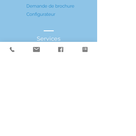
Demande de brochure
Configurateur
Services
Consultation
Achat
Personnalisation
Assurance
Financement
Destinations de rêve
Site du
constructeur