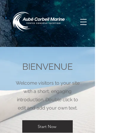
BIENVENUE
Welcome visitors to your site
with a short, engaging
introduction. Double click to
edit and add your own text.
Start Now