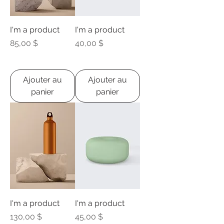
I'm a product
I'm a product
Prix
Prix
85,00 $
40,00 $
Ajouter au
Ajouter au
panier
panier
I'm a product
I'm a product
Prix
Prix
130,00 $
45,00 $