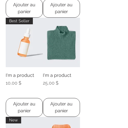
Ajouter au
Ajouter au
panier
panier
Best Seller
I'm a product
I'm a product
Prix
Prix
10,00 $
25,00 $
Ajouter au
Ajouter au
panier
panier
New