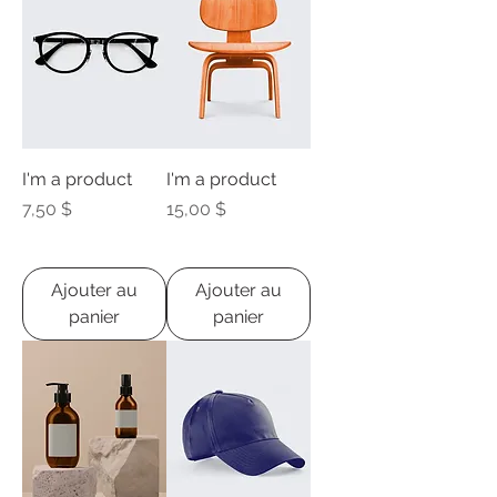
I'm a product
I'm a product
Prix
Prix
7,50 $
15,00 $
Ajouter au
Ajouter au
panier
panier